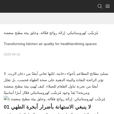
مُرَسِّب كهروستاتيكي: إزالة روائح فعّالة، وخلق بيئة مطبخ منعشة
Transforming kitchen air quality for healthierdining spaces
2025-04-10
تمتلئ مطابخ المطاعم بأجواء دخانية، لكنها تعاني أيضًا من دخان الزيت. لا
تؤثر الرائحة النفاذة والبيئة الدهنية على صحة الطهاة فحسب، بل تقلل
أيضًا من تجربة تناول الطعام للعملاء. كيف تُهيئ بيئة مطبخ منعشة
ومريحة؟ يُعدّ وجود مُرَسِّب كهروستاتيكي فعّال أمرًا أساسيًا.
01 لا ينبغي الاستهانة بأضرار أبخرة الطهي