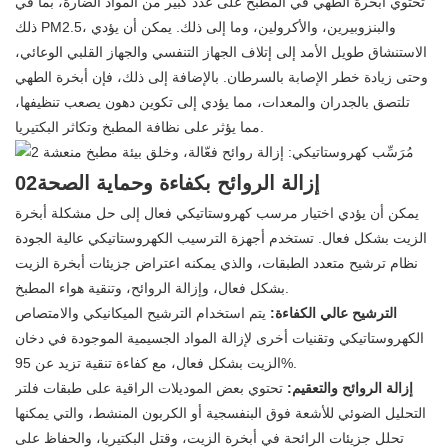
تحتوي أبخرة الطهي في المطبخ على عدد كبير من المواد الضارة، بما في
ذلك PM2.5، والبنزوبيرين، والأكرولين، وما إلى ذلك. يمكن أن يؤدي
الاستنشاق طويل الأمد إلى إتلاف الجهاز التنفسي والجهاز القلبي الوعائي،
وحتى زيادة خطر الإصابة بالسرطان. بالإضافة إلى ذلك، فإن أبخرة الطهي
تلتصق بالجدران والمعدات، مما يؤدي إلى تكوين دهون يصعب تنظيفها،
مما يؤثر على نظافة المطبخ وتكاثر البكتيريا.
02إزالة الروائح بكفاءة وحماية الصحة
يمكن أن يؤدي اختيار مرسب كهروستاتيكي فعال إلى حل مشكلة أبخرة
الزيت بشكل فعال. تستخدم أجهزة الترسيب الكهروستاتيكي عالية الجودة
نظام ترشيح متعدد الطبقات، والذي يمكنه اعتراض جزيئات أبخرة الزيت
بشكل فعال، وإزالة الروائح، وتنقية هواء المطبخ.
الترشيح عالي الكفاءة:
يتم استخدام الترشيح الميكانيكي والامتصاص
الكهروستاتيكي وتقنيات أخرى لإزالة المواد الجسيمية الموجودة في دخان
الزيت بشكل فعال، مع كفاءة تنقية تزيد عن 95%.
إزالة الروائح والتعقيم:
تحتوي بعض الموديلات الراقية على طبقات فلتر
التحليل الضوئي للأشعة فوق البنفسجية أو الكربون المنشط، والتي يمكنها
تحلل جزيئات الرائحة في أبخرة الزيت، وقتل البكتيريا، والحفاظ على