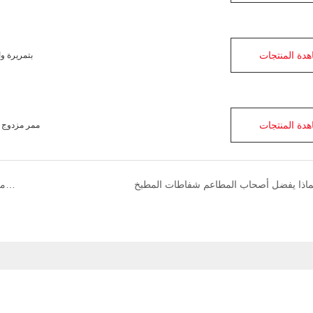
دة المنتجات
المرسب الكهروستاتيكي الجديد للمطبخ التجاري -K-10500
دة المنتجات
معدل إزالة الدخان ESP آلة دخان الزيت للمطبخ التجاري DGRH-K-2-31500 ممر مزدوج
ماذا يفضل أصحاب المطاعم شفاطات المطبخ
لماذا تحظى مرشحات الدخان ذات مقاومة الهواء المنخفضة بشعبية كبيرة لدى شركات تقديم الطعام؟