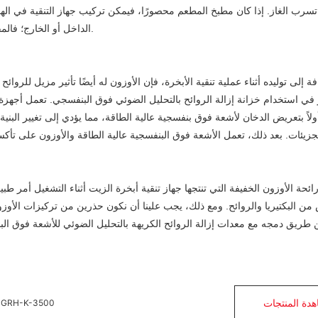
 تسرب الغاز. إذا كان مطبخ المطعم محصورًا، فيمكن تركيب جهاز التنقية في الهواء
الداخل أو الخارج؛ فالمفتاح هو التأكد من أن فتحة العادم تقع في الخارج لتجنب التسمم بالأوزون.
فة إلى توليده أثناء عملية تنقية الأبخرة، فإن الأوزون له أيضًا تأثير مزيل للر
في استخدام خزانة إزالة الروائح بالتحليل الضوئي فوق البنفسجي. تعمل أجهزة ت
لاً بتعريض الدخان لأشعة فوق بنفسجية عالية الطاقة، مما يؤدي إلى تغيير البنية
زيئات. بعد ذلك، تعمل الأشعة فوق البنفسجية عالية الطاقة والأوزون على تأكسد 
ائحة الأوزون الخفيفة التي تنتجها
جهاز تنقية أبخرة الزيت
أثناء التشغيل أمر طب
من البكتيريا والروائح. ومع ذلك، يجب علينا أن نكون حذرين من تركيزات الأوز
 طريق دمجه مع معدات إزالة الروائح الكريهة بالتحليل الضوئي للأشعة فوق البنف
دة المنتجات
المرسب الكهروستاتيكي (ESP) للمطبخ - انبعاث الهواء على ارتفاعات عالية 0