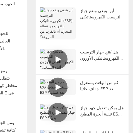
الجهد، مم
أين ينبغي وضع جهاز
الترسيب الكهروستاتيكي
(ESP): بالقرب من غطاء
المحرك أم بالقرب من
للحجم
المروحة؟
العالي
الأكسجين الجزيئي بعد 30 دقيقة ويتم تفريغها من خلال المداخن، مما يوضح بشكل أكبر أن إنتاج كميات صغيرة من الأوزون يتوافق مع مبادئ تشغيل الجهاز.
هل يُنتج جهاز الترسيب
الكهروستاتيكي الأوزون
أثناء التشغيل؟
ومع 
يتطلب 
كم من الوقت يستغرق
مخاطر كبير
جفاف خلايا ESP بعد
ال
غسلها؟
هل يمكن تعديل جهد جهاز
تنقية أبخرة المطبخ ESP
يدويًا؟
ومن الجد
كثافة تشغ
لماذا لا يزال الدخان