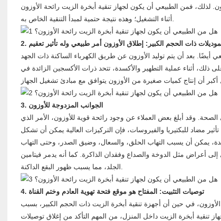
زون. لذلك، فمن الطبيعي أن يكون لجهاز تنقية أبخرة الزيت رائحة الأوزون
أثناء التشغيل؛ وهذه نتيجة حتمية لمبدأ التنقية الخاص به.
 الموديلات ذات الحجم الكبير: إطلاق الأوزون أمر طبيعي وله تأثير تعقيم
عي أيضًا. بعد أن يتم توليد الأوزون عن طريق الكهرباء الساكنة ذات الجهد
على ذلك، أثناء عملية التطهير والأكسدة، تتحد ذرات الأكسجين الزائدة في
3. الجوانب المزدوجة للأوزون
صحة. وقد أبلغ بعض العملاء عن وجود رائحة قوية للأوزون، الأمر الذي
ثير مضاد للبكتيريا والفيروسات، فإن التركيزات العالية يمكن أن تشكل
ديدة، يمكن أن يسبب التهاب الحلق، والسعال، وضيق الصدر، وحتى التهاب
لى أعراض مثل الدوخة والصداع وفقدان الذاكرة. كما أنه يدمر فيتامين E في
الجلد، مما يسبب ظهور البقع الداكنة.
4. توصيات التثبيت: المفتاح هو موقع فتحة تهوية العادم وختم القناة
الأوزون، في حين أن أجهزة تنقية أبخرة الزيت ذات الحجم الكبير، بسبب
هاز تنقية أبخرة الزيت داخل المنزل، من المهم التأكد من إغلاق توصيلات