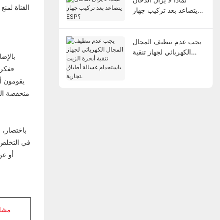
القناة لمنع
يتصاعد بعد تركيب جهاز
ESP؟
يجب عدم تنظيف المجال
الكهربائي لجهاز تنقية
بالإضا
أبخرة الزيت باستخدام
ففكر 
غسالة أطباق تجارية.
يقومون أو
منخفضة الج
باختصار، ر
في التخلص 
أو عن
مشاه