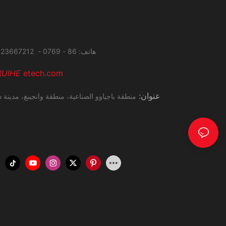
هاتف: 86 - 0769 - 23667212 فاكس: 86 - 0769 - 27285034
RUIHE
etech.com
عنوان:
منطقة باجياوو الصناعية، منطقة وانجينغ،
مدينة د