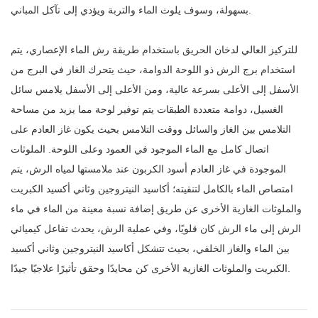
بسهولة، وسوف يلوث الماء والتربة ويؤدي إلى تآكل المباني.
للتركيز العالي لدخان الحريق باستخدام طريقة رش الماء الإعصاري، يتم
استخدام برج الرش ذو اللوحة الدوامة، حيث يتحرك الغاز في البرج من
الأسفل إلى الأعلى بسرعة عالية، ومن الأعلى إلى الأسفل يلامس سائل
الغسيل، دوامة متعددة الطبقات يتم توفير لوحة مما يزيد من مساحة
التلامس بين الغاز والسائل ووقت التلامس بحيث يكون غاز العادم على
اتصال كامل مع الماء الموجود في العمود وعلى اللوحة. الملوثات
الموجودة في غاز العادم أسود الكربون عند ملامستها لمياه الرش، يتم
امتصاص الماء بالكامل لتنقيته؛ أكاسيد النيتروجين وثاني أكسيد الكبريت
والملوثات الغازية الأخرى عن طريق إضافة نسبة معينة من الماء في ماء
الرش إلى ماء الرش كان قلويًا، وفي عملية الرش، يحدث تفاعل كيميائي
بين الماء والغاز الخلفي، بحيث تتشكل أكاسيد النيتروجين وثاني أكسيد
الكبريت والملوثات الغازية الأخرى كن محايدًا وحقق تأثيرًا علاجيًا جيدًا.