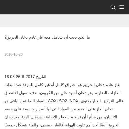
ما الذي يجب أن يتعامل معه غاز عادم دخان الحريق؟
2018-10-26
التاريخ:2017-6-26 16:08
غاز عادم دخان الحريق هو احتراق كامل أو غير كامل للموقد عند انبعاث
الغازات الضارة، وهو دخان أسود خالٍ من الكربون، ندف، سهل الالتصاق
بالمواد الصلبة، والباقي هو COX، SO2، NOX، عالي التركيز. الغبار يحتوي
دخان الغاز على العديد من المواد التي لها أضرار جسيمة على جسم
الإنسان، من شأنها أن تزيد من خطر الإصابة بسرطان الرئة. يعد دخان
الحريق أيضًا أحد أهم تلوث الهواء، فالغاز حمضي، والماء يتشكل حمضيًا