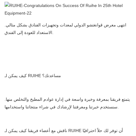
انتهى معرض قوانغتشو الدولي لمعدات وتجهيزات الفنادق بشكل مثالي.
الاستعداد للعودة إلى الفندق.
المطبخ التجاري المرسب الكهروستاتيكي منظف الهواء فلتر الهواء
المصنعة في الصين
كيف يمكن لـ RUIHE مساعدتك؟
يتمتع فريقنا بمعرفة وخبرة واسعة في إدارة عوادم المطبخ والتخلص منها.
سنستخدم خبرتنا ومعرفتنا لإرشادك في شراء منتجاتنا واستخدامها.
ناقش مع أعضاء فريقنا كيف يمكن لـ RUIHE أن توفر لك حلاً احترافيًا