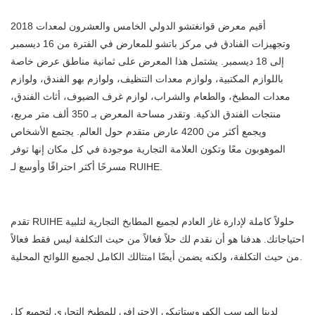
2018 أقيم معرض قوانغتشو الدولي الخامس والعشرون لمعدات
وتجهيزات الفنادق في مركز باتشو للمعارض في الفترة من 16 ديسمبر
إلى 18 ديسمبر. يشتمل هذا المعرض على ثمانية مناطق عرض خاصة
باللوازم المكتبية، ولوازم معدات التنظيف، ولوازم بهو الفندق، ولوازم
معدات المطبخ، والطعام والشراب، لوازم غرف الضيوف، أثاث الفندق،
منتجات الفندق الذكية. وتقدر مساحة المعرض بـ 350 ألف متر مربع،
ويجمع أكثر من 4200 عارض متقدم حول العالم. يجتمع الأشخاص
الموهوبون معًا وتكون العلامة التجارية موجودة في كل مكان إنها توفر
مسرحًا أكثر احترافًا وأوسع لـ RUIHE.
تقدم RUIHE حلولاً كاملة لإدارة غاز العادم لجميع المطابخ التجارية لتلبية
احتياجاتك. هدفنا هو أن نقدم لك حلاً فعالاً من حيث التكلفة ليس فقط فعالاً
من حيث التكلفة، ولكنه يضمن أيضًا امتثالك الكامل لجميع اللوائح المحلية.
لدينا المرسب الكهروستاتيكي الاحترافي للمطبخ التجاري لتجميع كل