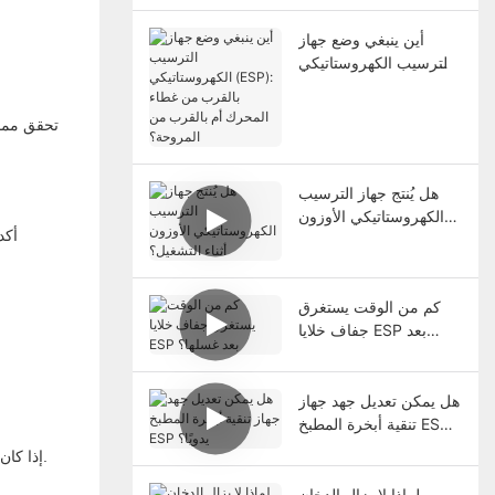
أين ينبغي وضع جهاز
الترسيب الكهروستاتيكي
(ESP): بالقرب من غطاء
المحرك أم بالقرب من
تحقق مما 
المروحة؟
هل يُنتج جهاز الترسيب
الكهروستاتيكي الأوزون
أكد
أثناء التشغيل؟
كم من الوقت يستغرق
جفاف خلايا ESP بعد
غسلها؟
هل يمكن تعديل جهد جهاز
تنقية أبخرة المطبخ ESP
يدويًا؟
إذا كان الصوت غير الطبيعي هو "صوت احتكاك" ، فقد يكون الفجوة بين المكره والغلاف صغيرًا جدًا ، ويجب تعديل التباعد (يوصى بتشغيله من قبل محترفين).
لماذا لا يزال الدخان