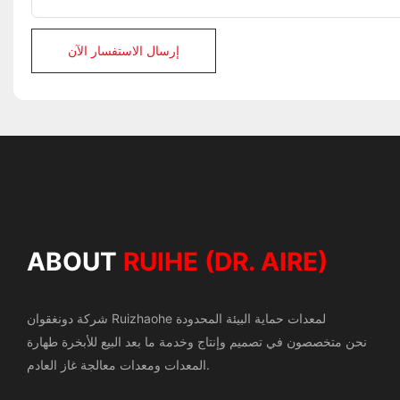
إرسال الاستفسار الآن
ABOUT
RUIHE (DR. AIRE)
شركة دونغقوان Ruizhaohe لمعدات حماية البيئة المحدودة
نحن متخصصون في تصميم وإنتاج وخدمة ما بعد البيع للأبخرة
طهارة
المعدات ومعدات معالجة غاز العادم.