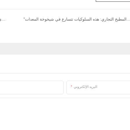
ة" من منظف الهواء الكهروستاتيكي المطبخ التجاري: هذه السلوكيات تتسارع في شيخوخة المعدات
هل المطبخ التجاري للدخان الإلكتروستاتيكي هو معدات إزالة الرائحة الرئيسية؟
البريد الإلكتروني