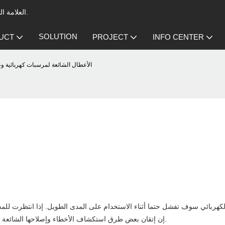
العلامة التجارية الرائدة في مجال المرسب الكهروستاتيكي لتهوية المطبخ التجاري.
SOLUTION
UCT
PROJECT
INFO CENTER
الأعطال الشائعة لمرسبات كهربائية 
كهربائي
سوف تفشل حتما أثناء الاستخدام على المدى الطويل. إذا انتظرت للم
إن إتقان بعض طرق استكشاف الأخطاء وإصلاحها الشائعة يمكن أن يحل بسرعة 80 ٪ من المشكلات الصغيرة وتقليل وقت التوقف.