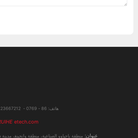
هاتف: 86 - 0769 - 23667212 فاكس: 86 - 0769 - 27285034
RUIHE
etech.com
عنوان:
منطقة باجياوو الصناعية، منطقة وانجينغ،
مدينة د