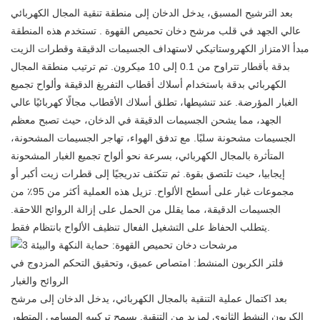
بعد الترشيح المسبق، يدخل الدخان إلى منطقة تنقية المجال الكهربائي
عالي الجهد في قلب
مرشح دخان تحميص القهوة
. تستخدم هذه المنطقة
مبدأ الامتزاز الكهروستاتيكي لاستهداف الجسيمات الدقيقة وقطرات الزيت
بدقة بأقطار تتراوح من 0.1 إلى 10 ميكرون. تم ترتيب منطقة المجال
الكهربائي بدقة باستخدام أسلاك أقطاب التفريغ الدقيقة وألواح تجميع
الغبار المؤرضة. عند تنشيطها، تطلق أسلاك الأقطاب مجالًا كهربائيًا عالي
الجهد، مما يشحن الجسيمات الدقيقة في الدخان، حيث تصبح معظم
الجسيمات مشحونة سلبًا. مع تدفق الهواء، تهاجر الجسيمات المشحونة،
المتأثرة بالمجال الكهربائي، بسرعة نحو ألواح تجميع الغبار المشحونة
إيجابيا، حيث تلتصق بقوة. ثم تتكثف تدريجيًا إلى قطرات زيت أكبر أو
مجموعات غبار على أسطح الألواح. تزيل هذه العملية أكثر من 95٪ من
الجسيمات الدقيقة، مما يقلل من الحمل على إزالة الروائح اللاحقة.
يتطلب الحفاظ على التشغيل الفعال تنظيف الألواح بانتظام فقط.
فلتر الكربون المنشط: امتصاص عميق، وتحقيق التحكم المزدوج في
الروائح والغبار
بعد اكتمال عملية التنقية بالمجال الكهربائي، يدخل الدخان إلى مرشح
الكربون النشط الثانوي لمزيد من التنقية. يسمح تركيبه المسامي المتطور