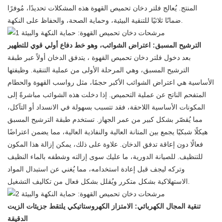
المنتج. يُعالج
فلتر دخان تحميص القهوة
هذه المشكلات تحديدًا، مُوفرًا
ضمانًا ثلاثيًا للتنقية البيئية، وحماية الصحة، والحفاظ على النكهة.
الترشيح المسبق: اعتراض الشوائب، وهو خط دفاع أولي قوي للتطهير
بعد دخول
فلتر دخان تحميص القهوة
، يتدفق الدخان أولاً عبر طبقة
الترشيح المسبق، وهي المرحلة الأولى من عملية التنقية. وظيفتها
الأساسية هي اعتراض الشوائب الأكبر حجمًا، مثل رواسب القهوة والحطام
المتفحم الناتج عن عملية التحميص. إذا دخلت هذه الشوائب مباشرةً إلى
المكونات الأساسية اللاحقة، فقد تتسبب بسهولة في الانسداد أو التآكل،
مما يُقصّر بشكل كبير من عمر الجهاز. تستخدم طبقة الترشيح المسبق
هيكلًا شبكيًا يجمع بين المتانة العالية والنفاذية العالية، مما يضمن اعتراضًا
فعالًا دون إعاقة تدفق الدخان. علاوة على ذلك، يمكن إزالة هذا المكون
للتنظيف. للصيانة الدورية، ما عليك سوى إزالته وشطفه بالماء النظيف
وتركه ليجف قبل إعادة استخدامه، مما يُغني عن استبدال المواد
الاستهلاكية بشكل متكرر ويُقلل بشكل فعال من تكاليف التشغيل.
تنقية المجال الكهربائي: الامتزاز الكهروستاتيكي يلتقط جزيئات الزيت
الدقيقة