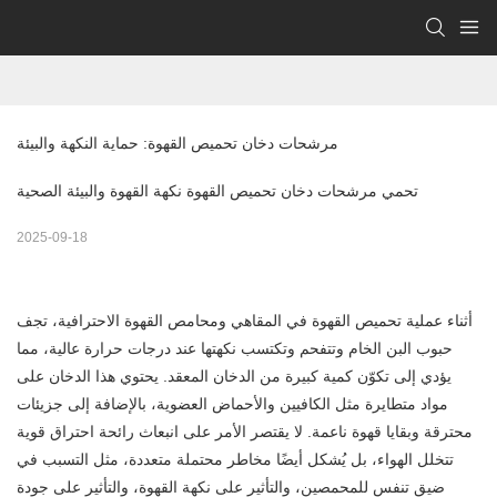
مرشحات دخان تحميص القهوة: حماية النكهة والبيئة
تحمي مرشحات دخان تحميص القهوة نكهة القهوة والبيئة الصحية
2025-09-18
أثناء عملية تحميص القهوة في المقاهي ومحامص القهوة الاحترافية، تجف
حبوب البن الخام وتتفحم وتكتسب نكهتها عند درجات حرارة عالية، مما
يؤدي إلى تكوّن كمية كبيرة من الدخان المعقد. يحتوي هذا الدخان على
مواد متطايرة مثل الكافيين والأحماض العضوية، بالإضافة إلى جزيئات
محترقة وبقايا قهوة ناعمة. لا يقتصر الأمر على انبعاث رائحة احتراق قوية
تتخلل الهواء، بل يُشكل أيضًا مخاطر محتملة متعددة، مثل التسبب في
ضيق تنفس للمحمصين، والتأثير على نكهة القهوة، والتأثير على جودة