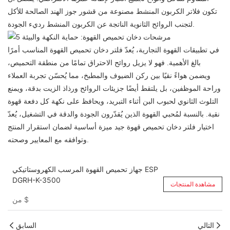
تكون فلاتر الكربون المنشط مصنوعة من قشور جوز الهند الصالحة للأكل
لتجنب الروائح الثانوية الناتجة عن الكربون المنشط رديء الجودة.
في تطبيقات القهوة التجارية، يُعدّ
فلتر دخان تحميص القهوة
المناسب أمرًا
بالغ الأهمية. فهو لا يزيل روائح الاحتراق تمامًا من منطقة التحميص،
ويضمن هواءً نقيًا بين ركن الضيوف والمطبخ، مما يُحسّن تجربة العملاء
وراحة الموظفين، بل يلتقط أيضًا جزيئات الروائح ورذاذ الزيت بدقة، ويمنع
التلوث الثانوي لحبوب البن أثناء التبريد، ويحافظ على نكهة كل دفعة قهوة
نقية. بالنسبة لمُحبي القهوة الذين يُقدّرون الجودة والدقة في التشغيل، يُعدّ
اختيار فلتر دخان تحميص قهوة جيد ميزة أساسية لضمان استقرار المنتج
وتوافقه مع المعايير وصحته.
جهاز تحميص القهوة المرسب الكهروستاتيكي ESP
DGRH-K-3500
مشاهدة المنتجات
$
من
التالي
السابق