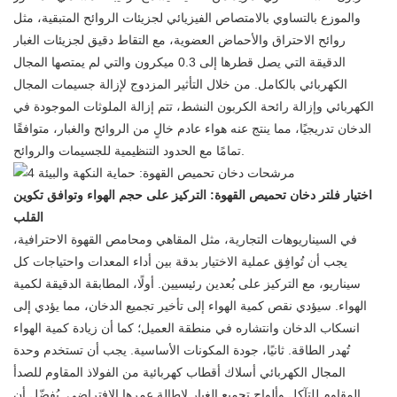
والموزع بالتساوي بالامتصاص الفيزيائي لجزيئات الروائح المتبقية، مثل
روائح الاحتراق والأحماض العضوية، مع التقاط دقيق لجزيئات الغبار
الدقيقة التي يصل قطرها إلى 0.3 ميكرون والتي لم يمتصها المجال
الكهربائي بالكامل. من خلال التأثير المزدوج لإزالة جسيمات المجال
الكهربائي وإزالة رائحة الكربون النشط، تتم إزالة الملوثات الموجودة في
الدخان تدريجيًا، مما ينتج عنه هواء عادم خالٍ من الروائح والغبار، متوافقًا
تمامًا مع الحدود التنظيمية للجسيمات والروائح.
اختيار فلتر دخان تحميص القهوة: التركيز على حجم الهواء وتوافق تكوين
القلب
في السيناريوهات التجارية، مثل المقاهي ومحامص القهوة الاحترافية،
يجب أن تُوافِق عملية الاختيار بدقة بين أداء المعدات واحتياجات كل
سيناريو، مع التركيز على بُعدين رئيسيين. أولًا، المطابقة الدقيقة لكمية
الهواء. سيؤدي نقص كمية الهواء إلى تأخير تجميع الدخان، مما يؤدي إلى
انسكاب الدخان وانتشاره في منطقة العميل؛ كما أن زيادة كمية الهواء
تُهدر الطاقة. ثانيًا، جودة المكونات الأساسية. يجب أن تستخدم وحدة
المجال الكهربائي أسلاك أقطاب كهربائية من الفولاذ المقاوم للصدأ
المقاوم للتآكل وألواح تجميع الغبار لإطالة عمرها الافتراضي. يُفضّل أن