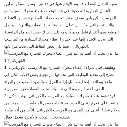
تنقية الدخان النفط ، فسيتم الإبلاغ عنها في دقائق ، ومن الممكن تعليق
الأعمال التجارية للتصحيح. في هذا الوقت ،
غطاء محرك السيارة مع
المرسب الكهربائي
سوف يعتبر. تجمع معدات المطبخ هذه بين الأغطية
والتنقية ، والتي يمكن أن تقلل بفعالية أبخرة المطبخ والتلوث ، وجعل
المطبخ يبدو أكثر ارتباطًا وجمالًا. ومع ذلك ، هناك بعض العوامل الرئيسية
التي يجب الانتباه إليها عند اختيار أ
غطاء محرك السيارة مع المرسب
. فيما يلي بعض النقاط التي يجب مراعاتها:
الكهربائي
1. وظيفة:
قبل شراء أ
غطاء محرك السيارة مع المرسب الكهربائي
،
تحتاج إلى تحديد الوظيفة التي تحتاجها. تم تجهيز بعض الآلات الكل في
واحد بوظائف إضافية ، مثل إزالة العرق ، والتبريد الطفيف ، والهواء
النقي. اختر الوظيفة التي تناسبك لتجنب النفقات غير الضرورية.
2. قوة:
قوة
غطاء محرك السيارة مع المرسب الكهربائي
يؤثر بشكل
مباشر على قدرتها على العادم. قد تتطلب بعض المطابخ ذات المزيد من
الدخان غطاءًا أعلى من المدى مع المرسب الكهربائي للتأكد من أنه يمكنه
تصفية دخان الزيت والأبخرة بشكل فعال.