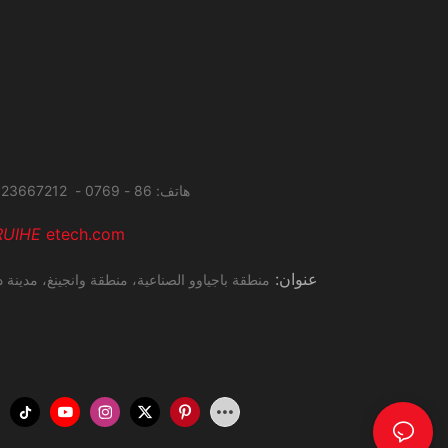
هاتف: 86 - 0769 - 23667212 فاكس: 86 - 0769 - 27285034
RUIHE
etech.com
عنوان:
منطقة باجياوو الصناعية، منطقة وانجينغ،
مدينة د