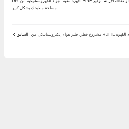
DR. أجهزة تنقية الهواء الكهروستاتيكية من AIRE عبارة عن تصميم معياري. من السهل تجميع الاتصال معًا لتلبية متطلبات تدفق الهواء أو كفاءة الإزالة. توفير
مساحة مطبخك بشكل كبير.
السابق