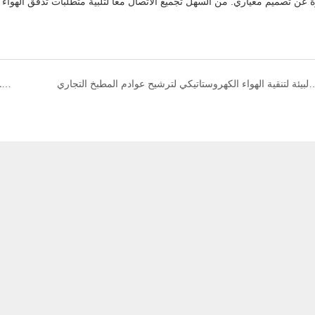
حدة البيئة لتنقية الهواء الكهروستاتيكي لترشيح عوادم المطبخ التجاري
مشروع قطر: فلتر هواء إلكتروستاتيكي من RUIHE لمجموعة 6 كجم من محمصة القهوة GIESEN