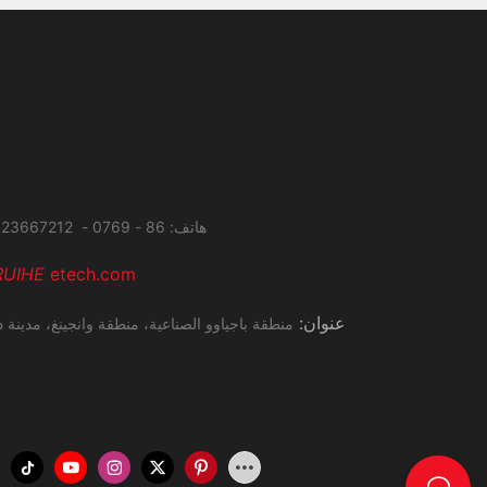
هاتف: 86 - 0769 - 23667212 فاكس: 86 - 0769 - 27285034
RUIHE
etech.com
عنوان:
منطقة باجياوو الصناعية، منطقة وانجينغ،
مدينة د