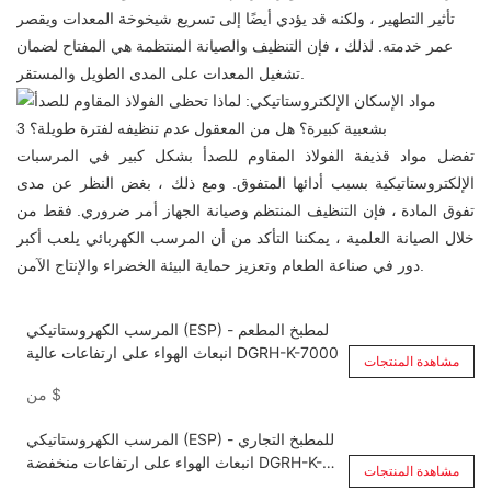
تأثير التطهير ، ولكنه قد يؤدي أيضًا إلى تسريع شيخوخة المعدات ويقصر
عمر خدمته. لذلك ، فإن التنظيف والصيانة المنتظمة هي المفتاح لضمان
تشغيل المعدات على المدى الطويل والمستقر.
تفضل مواد قذيفة الفولاذ المقاوم للصدأ بشكل كبير في المرسبات
الإلكتروستاتيكية بسبب أدائها المتفوق. ومع ذلك ، بغض النظر عن مدى
تفوق المادة ، فإن التنظيف المنتظم وصيانة الجهاز أمر ضروري. فقط من
خلال الصيانة العلمية ، يمكننا التأكد من أن المرسب الكهربائي يلعب أكبر
دور في صناعة الطعام وتعزيز حماية البيئة الخضراء والإنتاج الآمن.
المرسب الكهروستاتيكي (ESP) لمطبخ المطعم -
انبعاث الهواء على ارتفاعات عالية DGRH-K-7000
مشاهدة المنتجات
$
من
المرسب الكهروستاتيكي (ESP) للمطبخ التجاري -
انبعاث الهواء على ارتفاعات منخفضة DGRH-K-2-
مشاهدة المنتجات
3500 ممر مزدوج