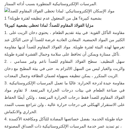
المرسبات الإلكتروستاتيكية المتطورة بسبب أدائه الممتاز.
مزايا الفولاذ المقاوم للصدأ: لماذا تحظى بشعبية كبيرة؟
1. مقاومة التآكل القوية: في بيئة تقديم الطعام ، يحتوي دخان الزيت على
الكثير من المواد الحمضية. المعادن العادية عرضة للصدأ أو حتى التآكل عند
تعرضها لهذه البيئة لفترة طويلة. مواد الفولاذ المقاوم للصدأ لديها مقاومة
تآكل ممتازة ويمكن أن تحافظ على سلامة وجمال القشرة لفترة طويلة.
2. سهل التنظيف: سطح الفولاذ المقاوم للصدأ ناعم وغير مسامي ،
والزيت والغبار ليس من السهل الالتزام به. حتى في بيئة المطبخ مع دخان
الزيت المتكرر ، يمكن تنظيفه بسهولة لضمان النظافة وجمال المعدات.
3. مقاومة جيدة لدرجة الحرارة: غالبًا ما تعمل المرسبات الإلكتروستاتيكية
في صناعة الطعام في بيئات درجات الحرارة المرتفعة. لا تقاوم مواد
الفولاذ المقاوم للصدأ فقط درجات الحرارة المرتفعة ، ولكن أيضًا الحفاظ
على الاستقرار الهيكلي في درجات حرارة عالية ، ولن تتراجع بسبب التمدد
الحراري والانكماش.
4. حياة طويلة الخدمة: بفضل خصائصها المضادة للتآكل ومكافحة الأكسدة
، تم تمديد عمر خدمة المرسبات الإلكتروستاتيكية ذات الصداق المصنوعة