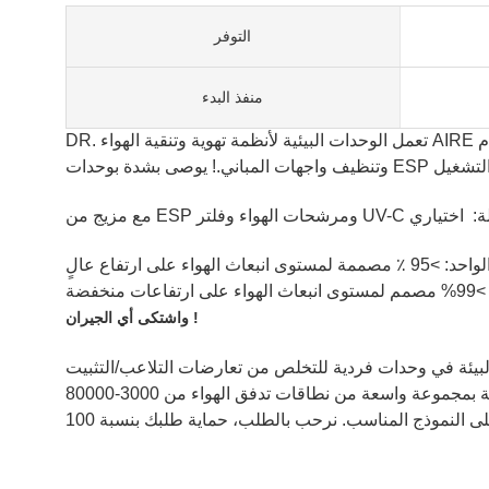
التوفر
منفذ البدء
DR. تعمل الوحدات البيئية لأنظمة تهوية وتنقية الهواء AIRE على تقليل كمية الشحوم وانبعاث الروائح بشكل كبير، وتنظيف مجاري الهواء المطلوبة في أنظمة العادم، وصيانة مراوح العادم
ء على ارتفاع عالٍ
فضة
واشتكى أي الجيران !
مع الوحدات المجمعة ذات التكوينات المتعددة والمرنة، تتميز الوحدات البيئية بمجموعة واسعة من نطاقات تدفق الهواء من 3000-80000 CMH (2000-47000 CFM) أو أكثر. لا تتردد في الاتصال