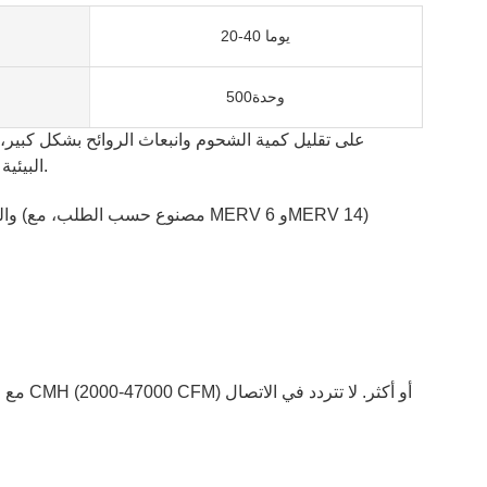
20-40 يوما
وحدة500
وتنظيف واجهات المباني.! يوصى بشدة بوحدات ESP البيئية لنظام تهوية المطبخ التجاري! فهي سهلة التركيب والتنظيف والصيانة والتشغيل.
مع مزيج من ESP ومرشحات الهواء وفلتر UV-C والكربون المنشط، مروحة العادم، وحدة البيئة تقدم أعلى كفاءة في الإزالة: اختياري (مصنوع حسب الطلب، مع MERV 6 وMERV 14)