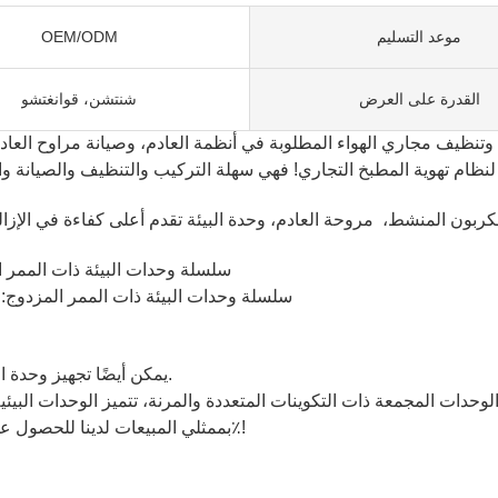
موعد التسليم
OEM/ODM
القدرة على العرض
شنتشن، قوانغتشو
سلسلة وحدات البيئة ذات الممر الواحد: >95 ٪ مصممة لمستوى انبعاث الهوا
سلسلة وحدات البيئة ذات الممر المزدوج: >99% مصمم لمستوى انبعاث الهواء على ارتفاعات منخ
يمكن أيضًا تجهيز وحدة البيئة في وحدات فردية للتخلص من تعارضات التلاعب/التثبيت.
بممثلي المبيعات لدينا للحصول على النموذج المناسب. نرحب بالطلب، حماية طلبك بنسبة 100٪!