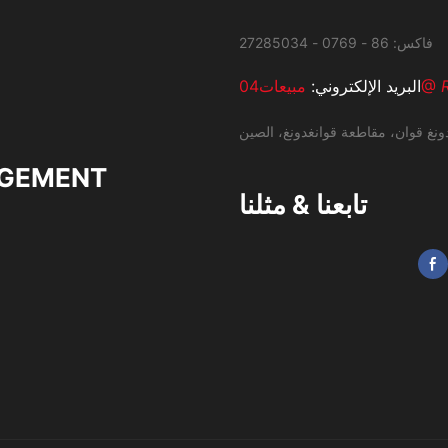
مبيعات04@
البريد الإلكتروني:
ونغ قوان، مقاطعة قوانغدونغ، الصين
GEMENT
تابعنا & مثلنا