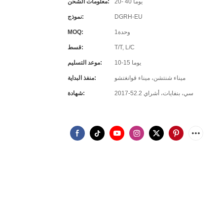
20- 40 يوما
معلومات الشحن:
DGRH-EU
نموذج:
وحدة1
MOQ:
T/T, L/C
قسط:
10-15 يوما
موعد التسليم:
ميناء شنتشن، ميناء قوانغتشو
منفذ البداية:
سي، بنفايات، أشراي 52.2-2017
شهادة: