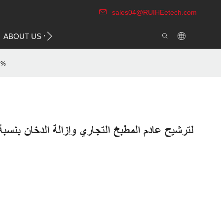
sales04@RUIHEetech.com
CONTACT US
ABOUT US
VIDEO
وحدة علم البيئة DR AIRE لترشيح عادم المطبخ التجاري وإزالة الدخان بنسبة تزيد عن 98%