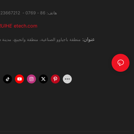
هاتف: 86 - 0769 - 23667212 فاكس: 86 - 0769 - 27285034
RUIHE
etech.com
عنوان:
منطقة باجياوو الصناعية، منطقة وانجينغ،
مدينة د