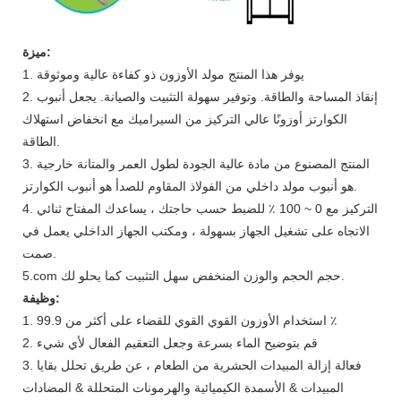
ميزة:
1. يوفر هذا المنتج مولد الأوزون ذو كفاءة عالية وموثوقة
2. إنقاذ المساحة والطاقة. وتوفير سهولة التثبيت والصيانة. يجعل أنبوب
الكوارتز أوزونًا عالي التركيز من السيراميك مع انخفاض استهلاك
الطاقة.
3. المنتج المصنوع من مادة عالية الجودة لطول العمر والمتانة خارجية
هو أنبوب مولد داخلي من الفولاذ المقاوم للصدأ هو أنبوب الكوارتز.
4. التركيز مع 0 ~ 100 ٪ للضبط حسب حاجتك ، يساعدك المفتاح ثنائي
الاتجاه على تشغيل الجهاز بسهولة ، ومكتب الجهاز الداخلي يعمل في
صمت.
5.com حجم الحجم والوزن المنخفض سهل التثبيت كما يحلو لك.
وظيفة:
1. استخدام الأوزون القوي القوي للقضاء على أكثر من 99.9 ٪
2. قم بتوضيح الماء بسرعة وجعل التعقيم الفعال لأي شيء
3. فعالة إزالة المبيدات الحشرية من الطعام ، عن طريق تحلل بقايا
المبيدات & الأسمدة الكيميائية والهرمونات المتحللة & المضادات