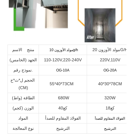
مولد الأوزون 20G/H.
منتج الاسم
مولد الأوزون 10g/h
220V,110V
110-120V,220-240V
الجهد (الخامس)
نموذج رقم.
OG-10A
OG-20A
الحجم ل*ث*ح
55*40*73CM
40*30*78CM
(CM)
320W
680W
الطاقة (واط)
كغ18
كغ40
الوزن (كجم)
الفولاذ المقاوم للصدأ
المواد
الفولاذ المقاوم للصدأ
الترشيح
نوع المعالجة
الترشيح