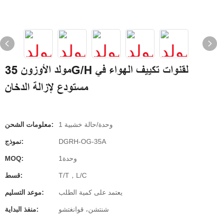
مولد الأوزون 35G/H لقنوات تكييف الهواء في
مستودع لإزالة الدخان
1 وحدة/حالة خشبية
معلومات الشحن:
DGRH-OG-35A
نموذج:
وحدة1
MOQ:
T/T，L/C
قسط:
يعتمد على كمية الطلب
موعد التسليم:
شنتشن، قوانغتشو
منفذ البداية: