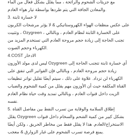
مع جزيئات الشحوم والرائحة ، مما يقلل بشكل فعال من الماء
والمعادن الجافة التي يتم طردها بواسطة تيار هواء العادم.
3. لا خسارة ثابتة
على عكس منظفات الهواء الكهروستاتيكي & لا يؤثر مرشحات الكربون
، وتثبيت Ozygreen ، على الخسارة الثابتة لنظام العادم ، وبالتالي
تجنب الحاجة إلى زيادة حجم مروحة العادم التي تستخدم المزيد من
الكهرباء وحجم الصوت.
4.COST الادخار
ليس لدى مولد الأوزون Ozygreen أي خسارة ثابتة تتجنب الحاجة إلى
زيادة حجم مروحة العادم ، وبالتالي فإن الفواتير التي تنفق على
الكهرباء لن تزداد. علاوة على ذلك ، سيتم أيضًا تقليل تواتر تنظيفات
القناة المكلفة حيث أن الأوزون مهم يقلل من كمية الشحوم والضباب
الزيت داخل قنوات العادم ، وبالتالي تمديد وقت حياة نظام العادم
نفسه.
5. إطلاق السلامة والوقاية من تسرب النفط بين مفاصل القناة
يقلل Ozygreen بشكل كبير من كمية الشحم والسخام داخل قنوات
الاستخراج/العادم. هذا لا يقلل فقط من مخاطر الحريق ، ولكن أيضًا
يمنع فرصة تسرب الشحوم على غبار الزوارق & معجب.