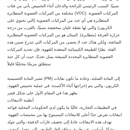
نسبيًا. السبب الرئيسي للرائحة والدخان أثناء التحميص يأتي من فئات
مختلفة من المركبات العضوية المتطايرة (VOC). المركبات العضوية
المتطايرة هي أي عدد من المركبات العضوية (التي تحتوي على
الكربون) والتي لها نقطة غليان منخفضة نسبيًا، بالقرب من درجة
حرارة الغرفة (متطايرة). الميثان هو من المركبات العضوية المتطايرة
الشائعة، ولكن هناك عدد لا يحصى من المركبات التي تندرج ضمن هذه
الفئة. نظرًا للطبيعة الكيميائية المعقدة للقهوة، فإن تحديد المركبات
العضوية المتطايرة المحددة المنبعثة يمثل تحديًا، حيث أن كل حبة
ستطلق مزيجًا مختلفًا قليلاً
تشير المادة الجسيمية (PM) إلى المادة الصلبة، وعادة ما تكون نفايات
الكربون، والتي يتم إخراجها أثناء الأكسدة. في عملية تحميص القهوة،
يظهر هذا في المقام الأول على شكل قشر
أنظمة الانبعاثات
في التطبيقات التجارية، غالبًا ما يكون لدى الحكومات المحلية قواعد
انبعاثات تفرض حدًا أعلى للانبعاثات المسموح بها من محمصات القهوة.
تهدف هذه الانبعاثات عادةً إلى تخفيف غازات الدفيئة، والتي تتولد
بشكل أساسي عن طريق مواقد الغاز الطبيعي التي تعمل كمصدر