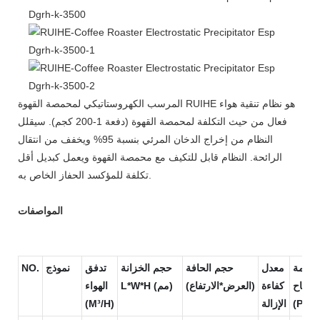
المرسب الكهروستاتيكي لمحمصة القهوة RUIHE هو نظام تنقية هواء
فعال من حيث التكلفة لمحمصة القهوة (دفعة 1-200 كجم). سيقلل
النظام من إخراج الدخان المرئي بنسبة 95% ويخفف من انتقال
الرائحة. النظام قابل للتكيف مع محمصة القهوة ويعمل كبديل أقل
تكلفة للمؤكسد الحفاز الخاص به.
المواصفات
قاومة
معدل
حجم الحافة
حجم الخزانة
تدفق
نموذج
NO.
الرياح
كفاءة
(العرض*الارتفاع)
L*W*H (مم)
الهواء
(PA)
الإزالة
(M³/H)