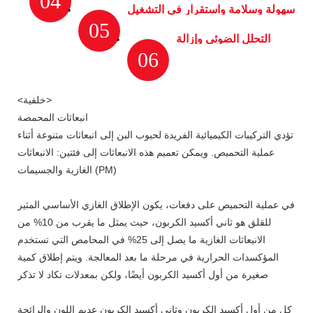
04
سهولة وسلامة واستقرار في التشغيل
05
التحلل الضوئي وإزالة
06
الرائحة بكفاءة باستخدام
أنابيب الأشعة فوق
<خلفية>
البنفسجية
انبعاثات المحمصة
تؤدي التركيبات الكيميائية الفريدة لحبوب البن إلى انبعاثات متنوعة أثناء
عملية التحميص. ويمكن تعميم هذه الانبعاثات إلى فئتين: الانبعاثات
الغازية والجسيمات (PM)
في عملية التحميص على دفعات، يكون الإطلاق الغازي الأساسي المثير
للقلق هو ثاني أكسيد الكربون، حيث يمثل ما يقرب من 10% من
الانبعاثات الغازية ما يصل إلى 25% في المحامص التي تستخدم
المؤكسدات الحرارية في مرحلة ما بعد المعالجة. ويتم إطلاق كمية
صغيرة من أول أكسيد الكربون أيضًا، ولكن بمعدلات تكاد لا تذكر
كل من أول أكسيد الكربون وثاني أكسيد الكربون عديم اللون والرائحة