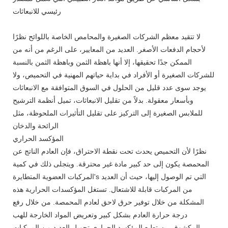
رئيسي للانبعاثات
لا تتقيد معظم الشركات الصغيرة والمحامص الخاصة باللوائح نظرًا
لأحجام الدفعات الأصغر. العديد من المعايير، على الرغم من أنه من
الممكن جدًا تحقيقها، إلا أنها باهظة الثمن وباهظة الثمن بالنسبة
للشركات الصغيرة أو الأفراد في بداية حياتهم المهنية في التحميص، ولا
يوجد سوى عدد قليل من الحلول في السوق المتوافقة مع الانبعاثات
وبأسعار معقولة. بدلاً من تقليل الانبعاثات، تميل أنظمة الترشيح
للملابس الصغيرة إلى التركيز على تقليل التأثيرات الملحوظة، مثل
الرائحة والدخان
المؤكسد الحراري
نظرًا لأن التحميص يحدث تحت نقطة الاحتراق، فإن العادم الناتج عن
المحمصة يكون إلى حد كبير مادة غير محترقة. ويتجلى ذلك في كمية
المركبات العضوية المتطايرة's التي تم الوصول إليها، حيث أن العديد
من المركبات قابلة للاشتعال. تستغل المؤكسدات الحرارية هذه
المشكلة من خلال توفير حرق لاحق لعادم المحمصة. من خلال رفع
درجة حرارة العادم بشكل كبير وتعريض المواد الخارجة للهب
المكشوف، يستطيع المؤكسد الحراري تحويل العديد من المركبات