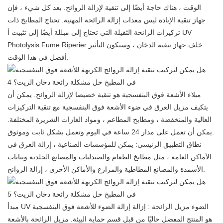
الوقت ، هناك حاجة أيضًا إلى تنقية لإزالة الروائح. بعد كل شيء ، فإن
جهاز تنقية الإبادة ليس معدات إزالة الرائحة المهنية. تحتاج المطابخ ذات
UV
تركيزات الرائحة الثقيلة التي تحتاج إلى مبللة أيضًا إلى تثبيت أ
خلف جهاز تنقية الدخان ، وسيكون التأثير
Photolysis Fume Riperier
أفضل في هذا الوقت.
مبلاء الأشعة فوق البنفسجية هو تنقية خصيصا لإزالة الروائح. يمكن أن
يتكيف مزيل العرق في ضوء الأشعة فوق البنفسجية مع تنقية التركيزات
العالية والمنخفضة ، ومطابخ المطاعم ، ومواد الغازات الشريرة المختلفة.
يمكن أن تعمل على مدار 24 ساعة في اليوم وتعمل بشكل ثابت وموثوق.
نطاق التطبيق الرئيسي: يمكن للمؤسسات الصناعية ، إزالة العرق في
الأماكن العامة ، مثل مطابخ الطعام والصيدليات والمصانع الجلدية ونباتات
الأسمدة والمصانع المطاطية والمزارع والأماكن الأخرى ، إزالة الروائح.
UV الضوء مزيل الرائحة
: إزالة إزالة الضوء للأشعة فوق البنفسجية
مبدأ
هو المنتج المفضل حاليًا من قبل قسم حماية البيئة. مزيل الرائحة بالأشعة