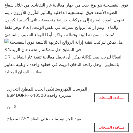
فوق البنفسجية هو نوع جديد من جهاز معالجة غاز النفايات. من خلال شعاع
الضوء الأشعة فوق البنفسجية الداخلية والتأثير التآزري للأوزون ، يتم
تحويل المواد الضارة إلى مركبات جزيئية منخفضة ، ثاني أكسيد الكربون
والماء ، وتتم إزالة الروائح بسرعة في نفس الوقت. إنه لا يوفر فقط
منتجات صديقة للبيئة وفعالة ، ولكن أيضًا الهواء النظيف والمنشئ!
DR. يمكن أن تجعل معالجة تنقية غاز النفايات AIRE انبعاثًا للزيت يفي
بالمعايير ، وحل رائحة الدخان الزيت في خطوة واحدة ، وتلبية معايير
انبعاثات الدخان المحلية.
المرسب الكهروستاتيكي الجديد للمطبخ التجاري
ESP DGRH-K-10500 بتمريرة واحدة
مشاهدة المنتجات
$
من
مصباح UV-C مبيد للجراثيم مثبت على القناة
مشاهدة المنتجات