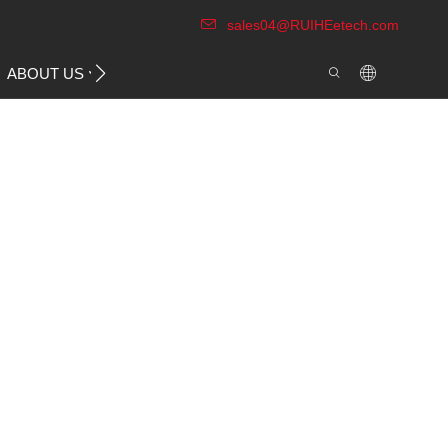
sales04@RUIHEetech.com
CONTACT US
ABOUT US
VIDEO