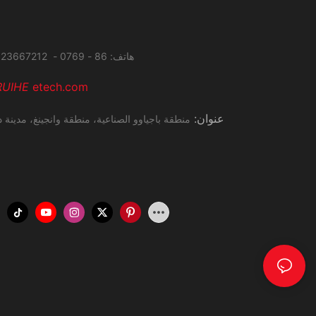
هاتف: 86 - 0769 - 23667212 فاكس: 86 - 0769 - 27285034
RUIHE
etech.com
عنوان:
منطقة باجياوو الصناعية، منطقة وانجينغ،
مدينة د