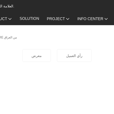
العلامة التجارية الرائدة في مجال المرسب الكهروستاتيكي لتهوية المطبخ التجاري.
SOLUTION
UCT
PROJECT
INFO CENTER
مراجعات المرسب الكهروستاتيكي DR AIRE من العراق
رأي العميل
معرض